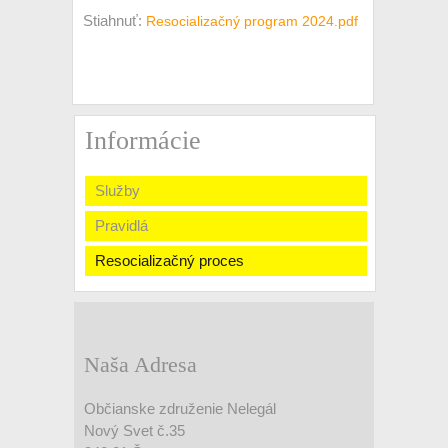
Stiahnuť:
Resocializačný program 2024.pdf
Informácie
Služby
Pravidlá
Resocializačný proces
Naša Adresa
Občianske združenie Nelegál
Nový Svet č.35