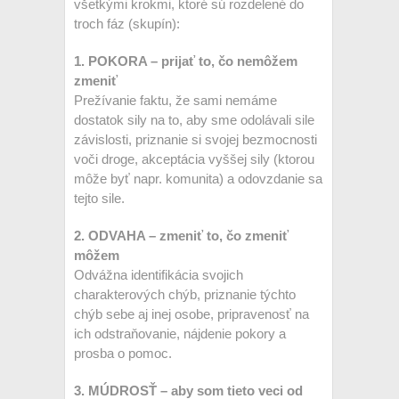
všetkými krokmi, ktoré sú rozdelené do
troch fáz (skupín):
1. POKORA – prijať to, čo nemôžem
zmeniť
Prežívanie faktu, že sami nemáme
dostatok sily na to, aby sme odolávali sile
závislosti, priznanie si svojej bezmocnosti
voči droge, akceptácia vyššej sily (ktorou
môže byť napr. komunita) a odovzdanie sa
tejto sile.
2. ODVAHA – zmeniť to, čo zmeniť
môžem
Odvážna identifikácia svojich
charakterových chýb, priznanie týchto
chýb sebe aj inej osobe, pripravenosť na
ich odstraňovanie, nájdenie pokory a
prosba o pomoc.
3. MÚDROSŤ – aby som tieto veci od