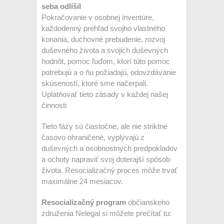
seba odlíšil
Pokračovanie v osobnej inventúre,
každodenný prehľad svojho vlastného
konania, duchovné prebudenie, rozvoj
duševného života a svojich duševných
hodnôt, pomoc ľuďom, ktorí túto pomoc
potrebujú a o ňu požiadajú, odovzdávanie
skúseností, ktoré sme načerpali.
Uplatňovať tieto zásady v každej našej
činnosti
Tieto fázy sú čiastočne, ale nie striktne
časovo ohraničené, vyplývajú z
duševných a osobnostných predpokladov
a ochoty napraviť svoj doterajší spôsob
života. Resocializačný proces môže trvať
maximálne 24 mesiacov.
Resocializačný program
občianskeho
združenia Nelegal si môžete prečítať tu: